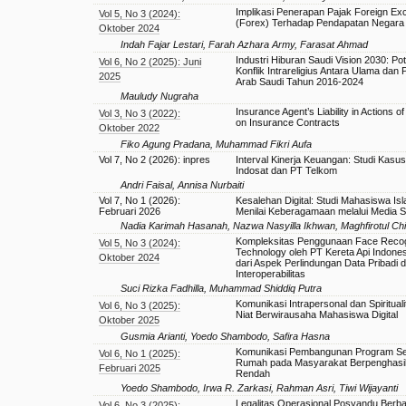
Implikasi Penerapan Pajak Foreign E
Vol 5, No 3 (2024):
(Forex) Terhadap Pendapatan Negara
Oktober 2024
Indah Fajar Lestari, Farah Azhara Army, Farasat Ahmad
Industri Hiburan Saudi Vision 2030: Po
Vol 6, No 2 (2025): Juni
Konflik Intrareligius Antara Ulama dan
2025
Arab Saudi Tahun 2016-2024
Mauludy Nugraha
Insurance Agent’s Liability in Actions o
Vol 3, No 3 (2022):
on Insurance Contracts
Oktober 2022
Fiko Agung Pradana, Muhammad Fikri Aufa
Vol 7, No 2 (2026): inpres
Interval Kinerja Keuangan: Studi Kasu
Indosat dan PT Telkom
Andri Faisal, Annisa Nurbaiti
Vol 7, No 1 (2026):
Kesalehan Digital: Studi Mahasiswa Is
Februari 2026
Menilai Keberagamaan melalui Media S
Nadia Karimah Hasanah, Nazwa Nasyilla Ikhwan, Maghfirotul Chi
Kompleksitas Penggunaan Face Recog
Vol 5, No 3 (2024):
Technology oleh PT Kereta Api Indonesi
Oktober 2024
dari Aspek Perlindungan Data Pribadi 
Interoperabilitas
Suci Rizka Fadhilla, Muhammad Shiddiq Putra
Komunikasi Intrapersonal dan Spiritual
Vol 6, No 3 (2025):
Niat Berwirausaha Mahasiswa Digital
Oktober 2025
Gusmia Arianti, Yoedo Shambodo, Safira Hasna
Komunikasi Pembangunan Program Se
Vol 6, No 1 (2025):
Rumah pada Masyarakat Berpenghasi
Februari 2025
Rendah
Yoedo Shambodo, Irwa R. Zarkasi, Rahman Asri, Tiwi Wijayanti
Legalitas Operasional Posyandu Berba
Vol 6, No 3 (2025):