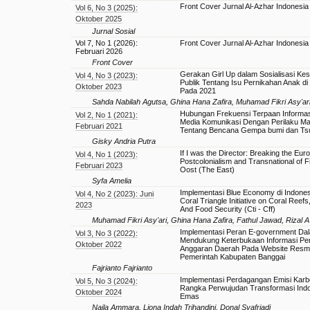
Front Cover Jurnal Al-Azhar Indonesia
Vol 6, No 3 (2025):
Oktober 2025
Jurnal Sosial
Vol 7, No 1 (2026):
Front Cover Jurnal Al-Azhar Indonesia
Februari 2026
Front Cover
Gerakan Girl Up dalam Sosialisasi Ke
Vol 4, No 3 (2023):
Publik Tentang Isu Pernikahan Anak di
Oktober 2023
Pada 2021
Sahda Nabilah Agutsa, Ghina Hana Zafira, Muhamad Fikri Asy'ar
Hubungan Frekuensi Terpaan Informasi
Vol 2, No 1 (2021):
Media Komunikasi Dengan Perilaku M
Februari 2021
Tentang Bencana Gempa bumi dan Ts
Gisky Andria Putra
If I was the Director: Breaking the Euro
Vol 4, No 1 (2023):
Postcolonialism and Transnational of F
Februari 2023
Oost (The East)
Syfa Amelia
Implementasi Blue Economy di Indonesi
Vol 4, No 2 (2023): Juni
Coral Triangle Initiative on Coral Reefs
2023
And Food Security (Cti - Cff)
Muhamad Fikri Asy'ari, Ghina Hana Zafira, Fathul Jawad, Rizal A
Implementasi Peran E-government Da
Vol 3, No 3 (2022):
Mendukung Keterbukaan Informasi Pe
Oktober 2022
Anggaran Daerah Pada Website Resm
Pemerintah Kabupaten Banggai
Fajrianto Fajrianto
Implementasi Perdagangan Emisi Karb
Vol 5, No 3 (2024):
Rangka Perwujudan Transformasi Ind
Oktober 2024
Emas
Naila Ammara, Liona Indah Trihandini, Donal Syafriadi