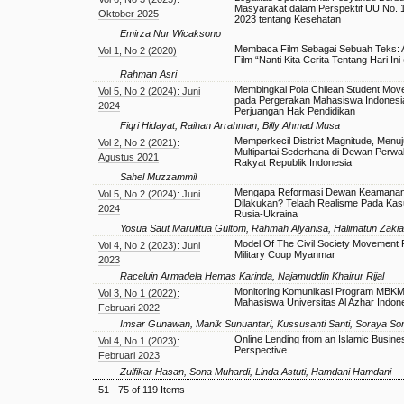
Masyarakat dalam Perspektif UU No. 
Oktober 2025
2023 tentang Kesehatan
Emirza Nur Wicaksono
Membaca Film Sebagai Sebuah Teks: An
Vol 1, No 2 (2020)
Film “Nanti Kita Cerita Tentang Hari In
Rahman Asri
Membingkai Pola Chilean Student Mov
Vol 5, No 2 (2024): Juni
pada Pergerakan Mahasiswa Indonesi
2024
Perjuangan Hak Pendidikan
Fiqri Hidayat, Raihan Arrahman, Billy Ahmad Musa
Memperkecil District Magnitude, Menuj
Vol 2, No 2 (2021):
Multipartai Sederhana di Dewan Perwa
Agustus 2021
Rakyat Republik Indonesia
Sahel Muzzammil
Mengapa Reformasi Dewan Keamanan 
Vol 5, No 2 (2024): Juni
Dilakukan? Telaah Realisme Pada Ka
2024
Rusia-Ukraina
Yosua Saut Marulitua Gultom, Rahmah Alyanisa, Halimatun Zakia
Model Of The Civil Society Movement 
Vol 4, No 2 (2023): Juni
Military Coup Myanmar
2023
Raceluin Armadela Hemas Karinda, Najamuddin Khairur Rijal
Monitoring Komunikasi Program MBKM
Vol 3, No 1 (2022):
Mahasiswa Universitas Al Azhar Indon
Februari 2022
Imsar Gunawan, Manik Sunuantari, Kussusanti Santi, Soraya Sor
Online Lending from an Islamic Busine
Vol 4, No 1 (2023):
Perspective
Februari 2023
Zulfikar Hasan, Sona Muhardi, Linda Astuti, Hamdani Hamdani
51 - 75 of 119 Items