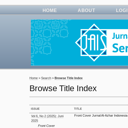
HOME
ABOUT
LOG
Home
>
Search
>
Browse Title Index
Browse Title Index
ISSUE
TITLE
Front Cover Jurnal Al-Azhar Indonesia
Vol 6, No 2 (2025): Juni
2025
Front Cover