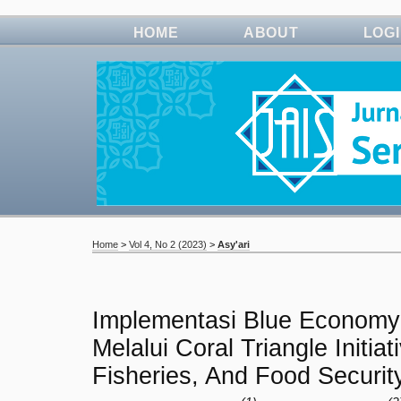
HOME
ABOUT
LOG
Home
>
Vol 4, No 2 (2023)
>
Asy'ari
Implementasi Blue Economy 
Melalui Coral Triangle Initia
Fisheries, And Food Security 