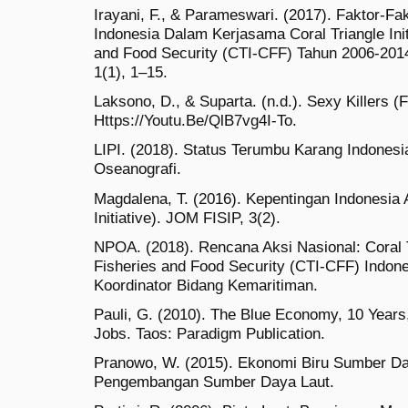
Irayani, F., & Parameswari. (2017). Faktor-Fa
Indonesia Dalam Kerjasama Coral Triangle Init
and Food Security (CTI-CFF) Tahun 2006-2014
1(1), 1–15.
Laksono, D., & Suparta. (n.d.). Sexy Killers 
Https://Youtu.Be/QlB7vg4I-To.
LIPI. (2018). Status Terumbu Karang Indonesi
Oseanografi.
Magdalena, T. (2016). Kepentingan Indonesia A
Initiative). JOM FISIP, 3(2).
NPOA. (2018). Rencana Aksi Nasional: Coral Tr
Fisheries and Food Security (CTI-CFF) Indon
Koordinator Bidang Kemaritiman.
Pauli, G. (2010). The Blue Economy, 10 Years,
Jobs. Taos: Paradigm Publication.
Pranowo, W. (2015). Ekonomi Biru Sumber Day
Pengembangan Sumber Daya Laut.