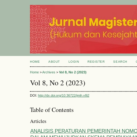
HOME
ABOUT
LOGIN
REGISTER
SEARCH
Home
>
Archives
>
Vol 8, No 2 (2023)
Vol 8, No 2 (2023)
DOI:
http://dx.doi.org/10.36722/jmih.v8i2
Table of Contents
Articles
ANALISIS PERATURAN PEMERINTAH NOMOR