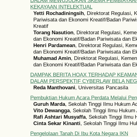
DALAM MEWUJUDKAN SKEMA PEMBIAYAAN
KEKAYAAN INTELEKTUAL
Yetti Rochadiningsih
, Direktorat Regulasi,
Pariwisata dan Ekonomi Kreatif/Badan Pariw
Kreatif
Torang Nasution
, Direktorat Regulasi, Keme
dan Ekonomi Kreatif/Badan Pariwisata dan E
Henri Pardamean
, Direktorat Regulasi, Kem
dan Ekonomi Kreatif/Badan Pariwisata dan E
Muhamad Amin
, Direktorat Regulasi, Kemen
dan Ekonomi Kreatif/Badan Pariwisata dan E
DAMPAK BERITA HOAX TERHADAP KEAMA
DALAM PERSPEKTIF CYBERLAW BELA NE
Reda Manthovani
, Universitas Pancasila
Pembuktian Hukum Acara Perdata Melalui Pe
Guruh Marda
, Sekolah Tinggi Ilmu Hukum 
Vito Dewangga
, Sekolah Tinggi Ilmu Hukum
Rafi Ashtari Musyaffa
, Sekolah Tinggi Ilm
Cinta Sekar Kinanti
, Sekolah Tinggi Ilmu 
Pengelolaan Tanah Di Ibu Kota Negara IKN