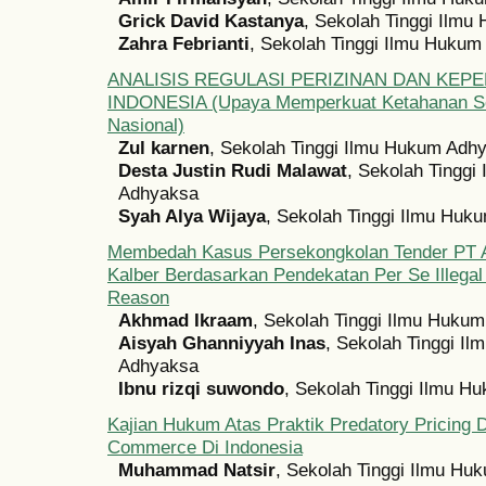
Grick David Kastanya
, Sekolah Tinggi Ilm
Zahra Febrianti
, Sekolah Tinggi Ilmu Huku
ANALISIS REGULASI PERIZINAN DAN KEPE
INDONESIA (Upaya Memperkuat Ketahanan S
Nasional)
Zul karnen
, Sekolah Tinggi Ilmu Hukum Adh
Desta Justin Rudi Malawat
, Sekolah Tinggi
Adhyaksa
Syah Alya Wijaya
, Sekolah Tinggi Ilmu Huk
Membedah Kasus Persekongkolan Tender PT 
Kalber Berdasarkan Pendekatan Per Se Illegal
Reason
Akhmad Ikraam
, Sekolah Tinggi Ilmu Huku
Aisyah Ghanniyyah Inas
, Sekolah Tinggi I
Adhyaksa
Ibnu rizqi suwondo
, Sekolah Tinggi Ilmu 
Kajian Hukum Atas Praktik Predatory Pricing D
Commerce Di Indonesia
Muhammad Natsir
, Sekolah Tinggi Ilmu H