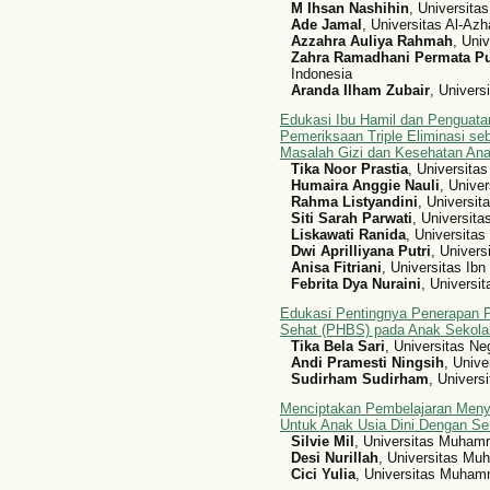
M Ihsan Nashihin
, Universita
Ade Jamal
, Universitas Al-Azh
Azzahra Auliya Rahmah
, Uni
Zahra Ramadhani Permata Pu
Indonesia
Aranda Ilham Zubair
, Univers
Edukasi Ibu Hamil dan Penguat
Pemeriksaan Triple Eliminasi se
Masalah Gizi dan Kesehatan An
Tika Noor Prastia
, Universita
Humaira Anggie Nauli
, Unive
Rahma Listyandini
, Universit
Siti Sarah Parwati
, Universit
Liskawati Ranida
, Universitas
Dwi Aprilliyana Putri
, Univers
Anisa Fitriani
, Universitas Ib
Febrita Dya Nuraini
, Universi
Edukasi Pentingnya Penerapan P
Sehat (PHBS) pada Anak Sekola
Tika Bela Sari
, Universitas N
Andi Pramesti Ningsih
, Univ
Sudirham Sudirham
, Univers
Menciptakan Pembelajaran Men
Untuk Anak Usia Dini Dengan Se
Silvie Mil
, Universitas Muha
Desi Nurillah
, Universitas M
Cici Yulia
, Universitas Muha