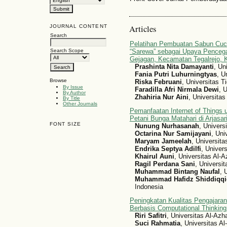
Articles
JOURNAL CONTENT
Search
Pelatihan Pembuatan Sabun Cuc
Search Scope
“Sarewa” sebagai Upaya Pencega
Gejagan, Kecamatan Tegalrejo,
Prashinta Nita Damayanti
, Un
Fania Putri Luhurningtyas
, U
Browse
Riska Februani
, Universitas T
By Issue
Faradilla Afri Nirmala Dewi
, 
By Author
Zhahiria Nur Aini
, Universitas
By Title
Other Journals
Pemanfaatan Internet of Things 
Petani Bunga Matahari di Arjasa
FONT SIZE
Nunung Nurhasanah
, Univers
Octarina Nur Samijayani
, Uni
Maryam Jameelah
, Universita
Endrika Septya Adilfi
, Univer
Khairul Auni
, Universitas Al-
Ragil Perdana Sani
, Universi
Muhammad Bintang Naufal
, 
Muhammad Hafidz Shiddiqqi
Indonesia
Peningkatan Kualitas Pengajaran
Berbasis Computational Thinkin
Riri Safitri
, Universitas Al-Azh
Suci Rahmatia
, Universitas A