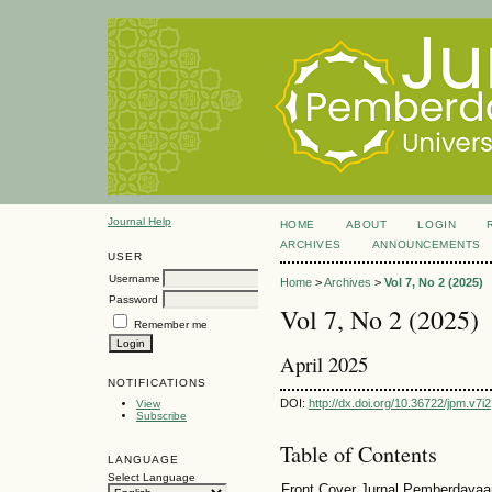
Journal Help
HOME
ABOUT
LOGIN
ARCHIVES
ANNOUNCEMENTS
USER
Username
Home
>
Archives
>
Vol 7, No 2 (2025)
Password
Vol 7, No 2 (2025)
Remember me
April 2025
NOTIFICATIONS
DOI:
http://dx.doi.org/10.36722/jpm.v7i2
View
Subscribe
Table of Contents
LANGUAGE
Select Language
Front Cover Jurnal Pemberdaya