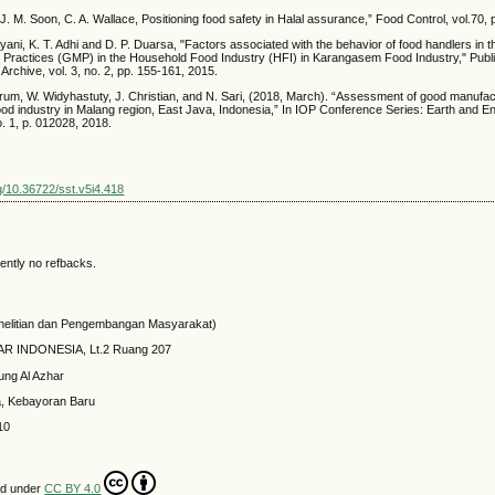
, J. M. Soon, C. A. Wallace, Positioning food safety in Halal assurance,” Food Control, vol.70,
ayani, K. T. Adhi and D. P. Duarsa, "Factors associated with the behavior of food handlers in th
Practices (GMP) in the Household Food Industry (HFI) in Karangasem Food Industry," Publ
Archive, vol. 3, no. 2, pp. 155-161, 2015.
ngrum, W. Widyhastuty, J. Christian, and N. Sari, (2018, March). “Assessment of good manufac
food industry in Malang region, East Java, Indonesia,” In IOP Conference Series: Earth and E
o. 1, p. 012028, 2018.
rg/10.36722/sst.v5i4.418
ently no refbacks.
elitian dan Pengembangan Masyarakat)
HAR INDONESIA, Lt.2 Ruang 207
ung Al Azhar
a, Kebayoran Baru
10
ed under
CC BY 4.0