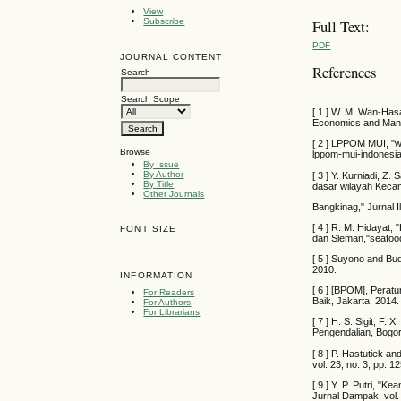
View
Full Text:
Subscribe
PDF
JOURNAL CONTENT
References
Search
Search Scope
[ 1 ] W. M. Wan-Hasa
Economics and Manag
[ 2 ] LPPOM MUI, "ww
Browse
lppom-mui-indonesi
By Issue
By Author
[ 3 ] Y. Kurniadi, Z
By Title
dasar wilayah Keca
Other Journals
Bangkinag," Jurnal I
[ 4 ] R. M. Hidayat
FONT SIZE
dan Sleman,"seafood
[ 5 ] Suyono and B
2010.
INFORMATION
[ 6 ] [BPOM], Perat
For Readers
Baik, Jakarta, 2014.
For Authors
For Librarians
[ 7 ] H. S. Sigit, F
Pengendalian, Bogo
[ 8 ] P. Hastutiek a
vol. 23, no. 3, pp. 1
[ 9 ] Y. P. Putri, "
Jurnal Dampak, vol. 