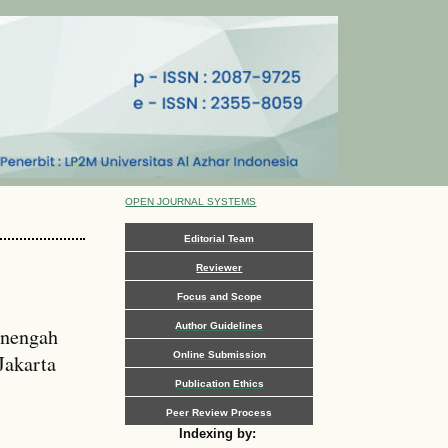
OPEN JOURNAL SYSTEMS
Editorial Team
Reviewer
Focus and Scope
Author Guidelines
enengah
Online Submission
Jakarta
Publication Ethics
Peer Review Process
Indexing by: