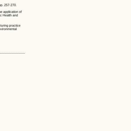
 pp. 257-270.
e application of
ic Health and
turing practice
nvironmental