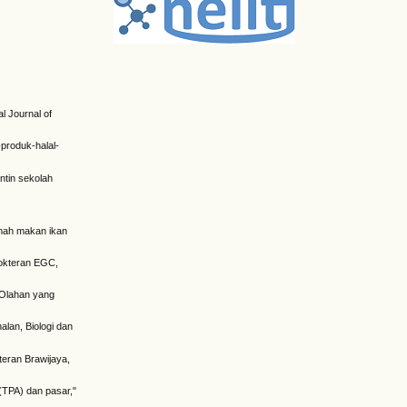
l Journal of
-produk-halal-
antin sekolah
umah makan ikan
dokteran EGC,
 Olahan yang
alan, Biologi dan
kteran Brawijaya,
 (TPA) dan pasar,"