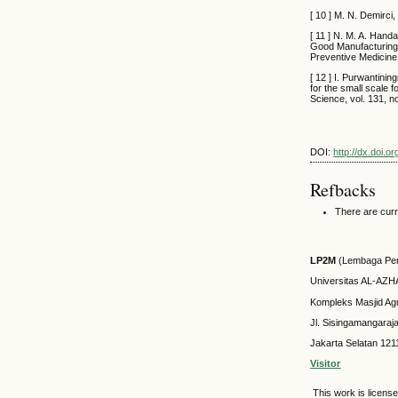
[ 10 ] M. N. Demirci
[ 11 ] N. M. A. Hand
Good Manufacturing 
Preventive Medicine 
[ 12 ] I. Purwantini
for the small scale 
Science, vol. 131, n
DOI:
http://dx.doi.o
Refbacks
There are curr
LP2M
(Lembaga Pen
Universitas AL-AZ
Kompleks Masjid Ag
Jl. Sisingamangaraj
Jakarta Selatan 121
Visitor
This work is licens