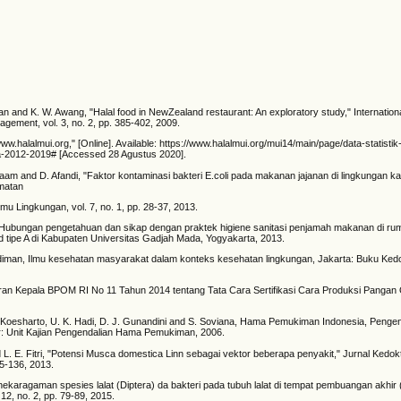
n and K. W. Awang, "Halal food in NewZealand restaurant: An exploratory study," Internationa
ement, vol. 3, no. 2, pp. 385-402, 2009.
w.halalmui.org," [Online]. Available: https://www.halalmui.org/mui14/main/page/data-statistik
a-2012-2019# [Accessed 28 Agustus 2020].
. Saam and D. Afandi, "Faktor kontaminasi bakteri E.coli pada makanan jajanan di lingkungan k
matan
lmu Lingkungan, vol. 7, no. 1, pp. 28-37, 2013.
, "Hubungan pengetahuan dan sikap dengan praktek higiene sanitasi penjamah makanan di r
 tipe A di Kabupaten Universitas Gadjah Mada, Yogyakarta, 2013.
udiman, Ilmu kesehatan masyarakat dalam konteks kesehatan lingkungan, Jakarta: Buku Ke
uran Kepala BPOM RI No 11 Tahun 2014 tentang Tata Cara Sertifikasi Cara Produksi Pangan
. X. Koesharto, U. K. Hadi, D. J. Gunandini and S. Soviana, Hama Pemukiman Indonesia, Pengen
r: Unit Kajian Pengendalian Hama Pemukiman, 2006.
nd L. E. Fitri, "Potensi Musca domestica Linn sebagai vektor beberapa penyakit," Jurnal Kedo
25-136, 2013.
Keanekaragaman spesies lalat (Diptera) da bakteri pada tubuh lalat di tempat pembuangan akhir
12, no. 2, pp. 79-89, 2015.