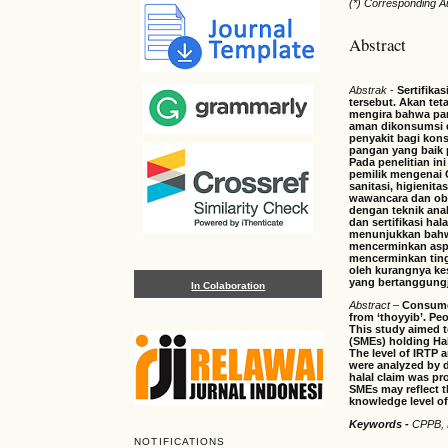
(*) Corresponding A
Abstract
Abstrak
-
Sertifik
tersebut. Akan tet
mengira bahwa pan
aman dikonsumsi d
penyakit bagi kon
pangan yang baik 
Pada penelitian i
pemilik mengenai 
sanitasi, higieni
wawancara dan obs
dengan teknik anal
dan sertifikasi h
menunjukkan bahwa
mencerminkan aspe
mencerminkan ting
oleh kurangnya k
yang bertanggungj
In Colaboration
Abstract
–
Consumer
from ‘thoyyib’. Pe
This study aimed 
(SMEs) holding Hal
The level of IRTP 
were analyzed by d
halal claim was p
SMEs may reflect t
knowledge level of
Keywords
-
CPPB, 
NOTIFICATIONS