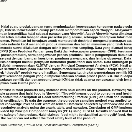
uthor
asi Halal suatu produk pangan tentu meningkatkan kepercayaan konsumen pada prod
api, kriteria ‘halal’ tidaklah cukup jika tidak memperhatikan aspek ‘thoyyib’. Masyar
gan bersertifikat halal sebagai pangan yang ‘thoyyib’. Aspek ‘thoyyib’ yang dimaks
an telah melalui tahapan atau prosedur yang sesuai, sehingga diharapkan tidak me
sumen. Penelitian ini bertujuan untuk memperoleh deskripsi mengenai penerapan car
pada industri kecil menengah produk minuman dan bahan minuman yang telah terserti
ni metode survei dilakukan dengan teknik purposive sampling. Data yang diamati ber
CPPB (Cara Produksi Pangan yang Baik) dan ketercapaian penerapan CPPB, terutama 
tas proses produksi, serta pengawasan proses produksi. Teknik pengumpulan data di
ervasi dengan bantuan kuesioner, panduan wawancara, dan lembar observasi. Data d
isis deskriptif melalui penyajian berbentuk grafik, tabel dan narasi. Data hubungan
alal diolah menggunakan XLSTAT dengan Principal Component Analysis (PCA). Hasil an
 sertifikasi halal pada IKM tidak hanya mencerminkan aspek “halal” tetapi dapat pu
k “thoyyib” produk yang dihasilkan. Sementara itu, tingkat pengetahuan pemilik IK
kat keamanan pangan yang diimplementasikan selama proses produksi. Hal ini dap
esadaran pemilik dan penanggungjawab IKM dan tidak adanya pengawasan oleh lemb
awab akan kulitas produk.
 trust in food products may increase with halal claims on the product. However, ‘halal
ople assume that halal food is ‘thoyyib’. ‘Thoyyib’ means good to consume and health
to obtain the description of Good Manufacturing Practice (GMP) on Small and Mediu
al certification. To gain the purpose, the purposive sampling method was applied to 
and knowledge level of GMP were observed. Data were collected by interview and obs
escriptive analysis using the graph, table, and narration. Correlation of GMP implem
rovided by Principal Component Analysis (PCA) using XLSTAT. Results showed that ha
he safety of the product. Halal-claimed food might be classified as ‘thoyyib’ food. Ho
 the owner can not reflect the food safety level of the product.
Halal Certificate, LPPOM MUI, Small and Medium Enterprises (SMEs)