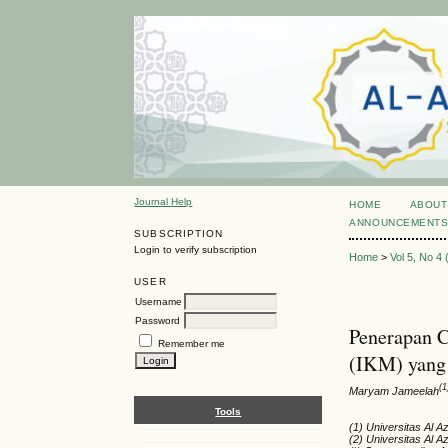
Journal Help
HOME
ABOUT
ANNOUNCEMENT
SUBSCRIPTION
Login to verify subscription
Home
>
Vol 5, No 4
USER
Username
Password
Penerapan C
Remember me
(IKM) yang 
(1
Maryam Jameelah
Tools
(1) Universitas Al A
(2) Universitas Al A