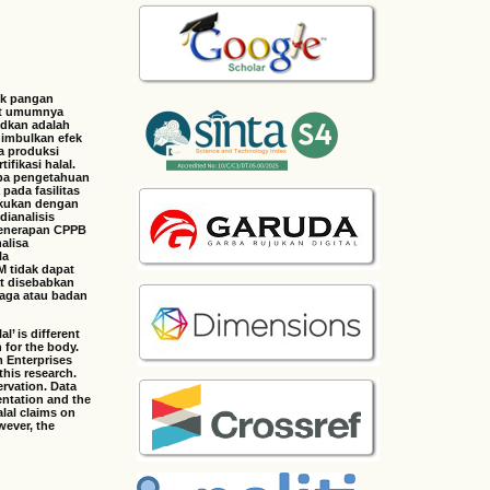
uk pangan
akat umumnya
udkan adalah
nimbulkan efek
a produksi
fikasi halal.
upa pengetahuan
pada fasilitas
lakukan dengan
ianalisis
 penerapan CPPB
alisa
la
M tidak dapat
at disebabkan
aga atau badan
’ is different
 for the body.
m Enterprises
this research.
ervation. Data
entation and the
lal claims on
wever, the