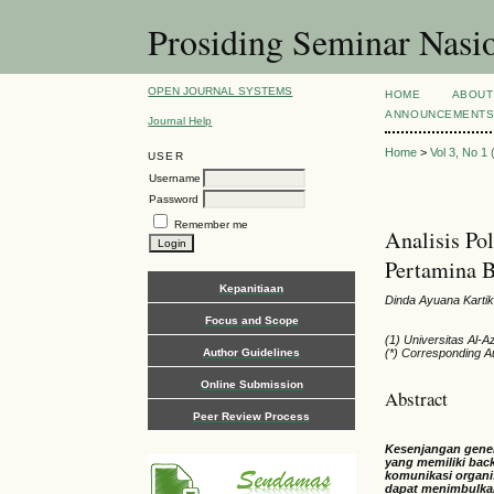
Prosiding Seminar Nas
OPEN JOURNAL SYSTEMS
HOME
ABOUT
ANNOUNCEMENT
Journal Help
Home
>
Vol 3, No 1
USER
Username
Password
Remember me
Analisis Po
Pertamina 
Kepanitiaan
Dinda Ayuana Karti
Focus and Scope
(1) Universitas Al-A
Author Guidelines
(*) Corresponding A
Online Submission
Abstract
Peer Review Process
Kesenjangan gene
yang memiliki bac
komunikasi organis
dapat menimbulkan 