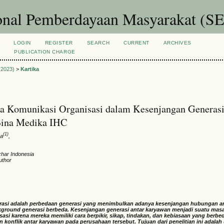
ional Pemberdayaan Masyarakat 
LOGIN
REGISTER
SEARCH
CURRENT
ARCHIVES
S
PUBLICATION CHARGE
 (2023)
>
Kartika
la Komunikasi Organisasi dalam Kesenjangan Generasi
Bina Medika IHC
(1)
ka
,
zhar Indonesia
uthor
rasi adalah perbedaan generasi yang menimbulkan adanya kesenjangan hubungan a
kground generasi berbeda.
Kesenjangan generasi antar karyawan menjadi suatu mas
asi karena mereka memiliki cara berpikir, sikap, tindakan, dan kebiasaan yang berb
konflik antar karyawan pada perusahaan tersebut. Tujuan dari penelitian ini adalah