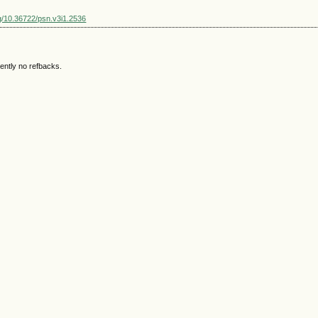
org/10.36722/psn.v3i1.2536
ently no refbacks.