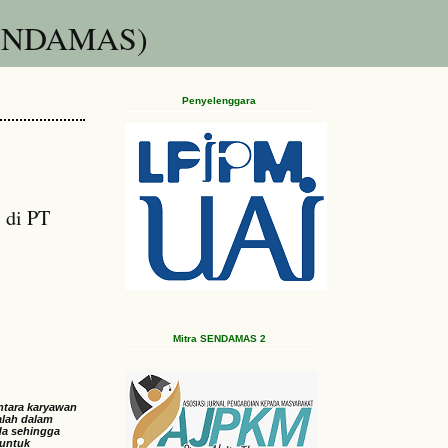
(SENDAMAS)
Penyelenggara
 di PT
Mitra SENDAMAS 2
ntara karyawan
alah dalam
eda sehingga
 untuk