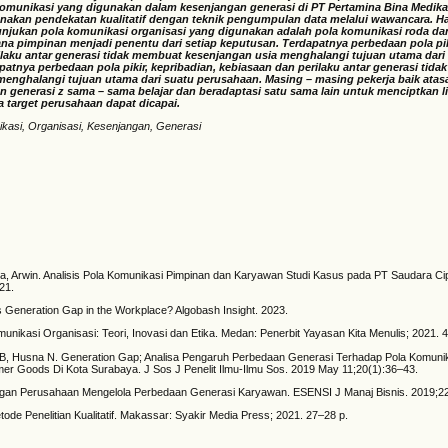
omunikasi yang digunakan dalam kesenjangan generasi di PT Pertamina Bina Medika
nakan pendekatan kualitatif dengan teknik pengumpulan data melalui wawancara. Has
nunjukan pola komunikasi organisasi yang digunakan adalah pola komunikasi roda da
na pimpinan menjadi penentu dari setiap keputusan.
Terdapatnya perbedaan pola pik
ilaku antar generasi tidak membuat kesenjangan usia menghalangi tujuan utama dari
atnya perbedaan pola pikir, kepribadian, kebiasaan dan perilaku antar generasi tid
menghalangi tujuan utama dari suatu perusahaan. Masing – masing pekerja baik ata
an generasi z sama – sama belajar dan beradaptasi satu sama lain untuk menciptkan 
 target perusahaan dapat dicapai.
kasi, Organisasi, Kesenjangan, Generasi
na, Arwin. Analisis Pola Komunikasi Pimpinan dan Karyawan Studi Kasus pada PT Saudara Ci
21.
is Generation Gap in the Workplace? Algobash Insight. 2023.
munikasi Organisasi: Teori, Inovasi dan Etika. Medan: Penerbit Yayasan Kita Menulis; 2021. 
o B, Husna N. Generation Gap; Analisa Pengaruh Perbedaan Generasi Terhadap Pola Komunik
r Goods Di Kota Surabaya. J Sos J Penelit Ilmu-Ilmu Sos. 2019 May 11;20(1):36–43.
angan Perusahaan Mengelola Perbedaan Generasi Karyawan. ESENSI J Manaj Bisnis. 2019;22
ode Penelitian Kualitatif. Makassar: Syakir Media Press; 2021. 27–28 p.