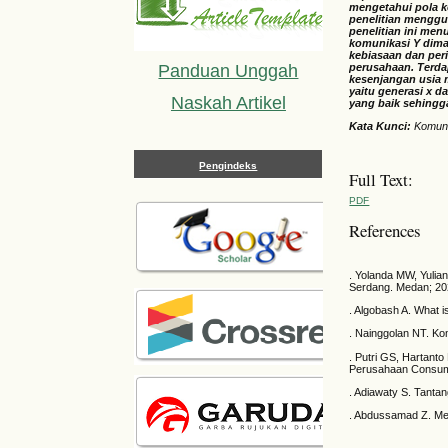
mengetahui pola k
penelitian menggu
penelitian ini me
komunikasi Y dima
kebiasaan dan per
perusahaan. Terdap
Panduan Unggah
kesenjangan usia 
yaitu generasi x d
Naskah Artikel
yang baik sehingga
Kata Kunci:
Komuni
Pengindeks
Full Text:
PDF
References
. Yolanda MW, Yulia
Serdang. Medan; 20
. Algobash A. What 
. Nainggolan NT. Ko
. Putri GS, Hartant
Perusahaan Consume
. Adiawaty S. Tant
. Abdussamad Z. Met