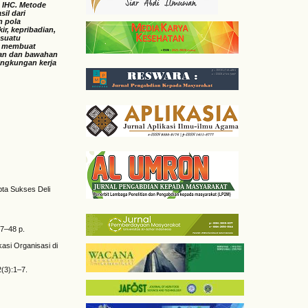
 IHC. Metode
il dari
n pola
ir, kepribadian,
 suatu
ak membuat
san dan bawahan
lingkungan kerja
pta Sukses Deli
47–48 p.
asi Organisasi di
(3):1–7.