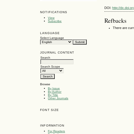
DOI:
http://dx.doi.
NOTIFICATIONS
View
Refbacks
Subscribe
There are curr
LANGUAGE
Select Language
JOURNAL CONTENT
Search
Search Scope
Browse
By Issue
By Author
By Title
Other Journals
FONT SIZE
INFORMATION
For Readers