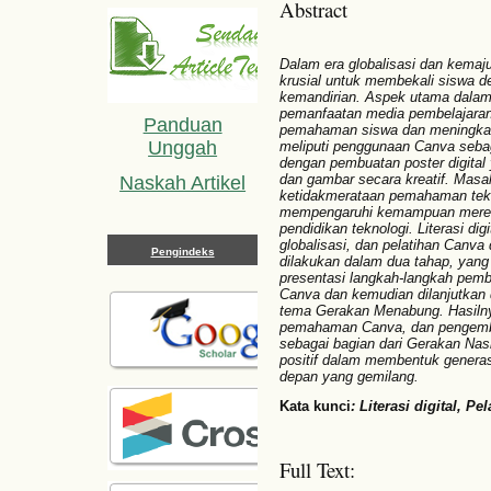
Abstract
Dalam era globalisasi dan kemaj
krusial untuk membekali siswa de
kemandirian. Aspek utama dalam
pemanfaatan media pembelajaran
Panduan
pemahaman siswa dan meningkatka
Unggah
meliputi penggunaan Canva sebaga
dengan pembuatan poster digital
dan gambar secara kreatif. Masa
Naskah Artikel
ketidakmerataan pemahaman tekno
mempengaruhi kemampuan merek
pendidikan teknologi. Literasi dig
globalisasi, dan pelatihan Canva 
Pengindeks
dilakukan dalam dua tahap, yan
presentasi langkah-langkah pemb
Canva dan kemudian dilanjutkan 
tema Gerakan Menabung. Hasilnya
pemahaman Canva, dan pengembang
sebagai bagian dari Gerakan Nas
positif dalam membentuk generasi
depan yang gemilang.
Kata kunci
:
Literasi digital, Pe
Full Text: