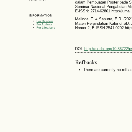
FONT SIZE
dalam Pembuatan Poster pada S
Seminar Nasional Pengabdian M
E-ISSN: 2714-62861 http://jurnal
INFORMATION
Melinda, T. & Saputra, E.R. (20
For Readers
Materi Perpindahan Kalor di SD. 
For Authors
Nomor 2, E-ISSN 2541-0202 https:
For Librarians
DOI:
http://dx.doi.org/10.36722/
Refbacks
There are currently no refba