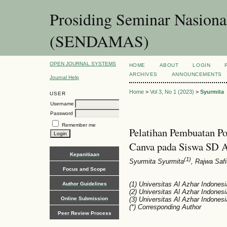
Prosiding Seminar Nasion
(SENDAMAS)
OPEN JOURNAL SYSTEMS
HOME
ABOUT
LOGIN
ARCHIVES
ANNOUNCEMENTS
Journal Help
Home
>
Vol 3, No 1 (2023)
>
Syurmita
USER
Username
Password
Remember me
Pelatihan Pembuatan Po
Canva pada Siswa SD A
Kepanitiaan
(1)
Syurmita Syurmita
, Rajwa Safi
Focus and Scope
(1) Universitas Al Azhar Indonesi
Author Guidelines
(2) Universitas Al Azhar Indonesi
Online Submission
(3) Universitas Al Azhar Indonesi
(*) Corresponding Author
Peer Review Process