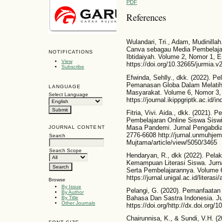
PDF
References
Wulandari, Tri., Adam, Mudinillah
Canva sebagau Media Pembelajar
NOTIFICATIONS
Ibtidaiyah. Volume 2, Nomor 1, 
View
https://doi.org/10.32665/jurmia.v
Subscribe
Efwinda, Sehlly., dkk. (2022). P
Pemanasan Globa Dalam Melatihk
LANGUAGE
Masyarakat. Volume 6, Nomor 3
Select Language
https://journal.ikippgriptk.ac.id/i
Fitria, Vivi. Aida., dkk. (2021
Pembelajaran Online Siswa Sisw
Masa Pandemi. Jurnal Pengabdi
JOURNAL CONTENT
2776-6608 http://jurnal.unmuhjem
Search
Mujtama/article/view/5050/3465
Search Scope
Hendaryan, R., dkk (2022). Pela
Kemampuan Literasi Siswa. Jurna
Serta Pembelajarannya. Volume 
https://jurnal.unigal.ac.id/literas
Browse
By Issue
Pelangi, G. (2020). Pemanfaatan
By Author
Bahasa Dan Sastra Indonesia. Ju
By Title
Other Journals
https://doi.org/http://dx.doi.org/
Chairunnisa, K., & Sundi, V.H. (