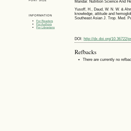
FONT SIZE
Mandar. Nutrition Science And He
Yusoff, H., Daud, W. N. W. & Ahm
knowledge, attitude and hemoglob
INFORMATION
Southeast Asian J. Trop. Med. Pu
For Readers
For Authors
For Librarians
DOI:
http://dx.doi.org/10.36722/
Refbacks
There are currently no refba