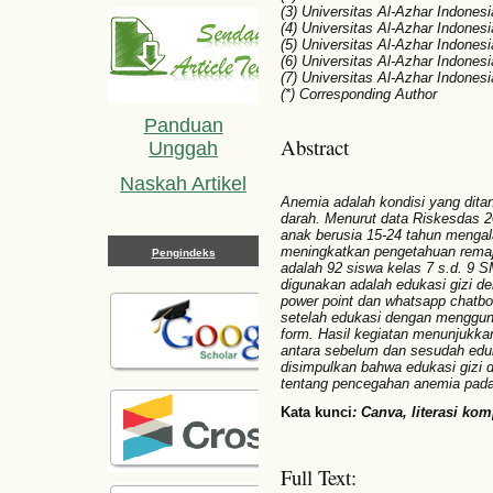
(3) Universitas Al-Azhar Indonesi
(4) Universitas Al-Azhar Indonesi
(5) Universitas Al-Azhar Indonesi
(6) Universitas Al-Azhar Indonesi
(7) Universitas Al-Azhar Indonesi
(*) Corresponding Author
Panduan
Abstract
Unggah
Naskah Artikel
Anemia adalah kondisi yang dit
darah. Menurut data Riskesdas 
anak berusia 15-24 tahun mengala
meningkatkan pengetahuan remaja
Pengindeks
adalah 92 siswa kelas
7 s.d. 9
SM
digunakan adalah edukasi gizi 
power point dan whatsapp chatb
setelah edukasi dengan menggun
form. Hasil kegiatan menunjukka
antara sebelum dan sesudah eduk
disimpulkan bahwa edukasi gizi
tentang pencegahan anemia pada
Kata kunci
: Canva, literasi ko
Full Text: