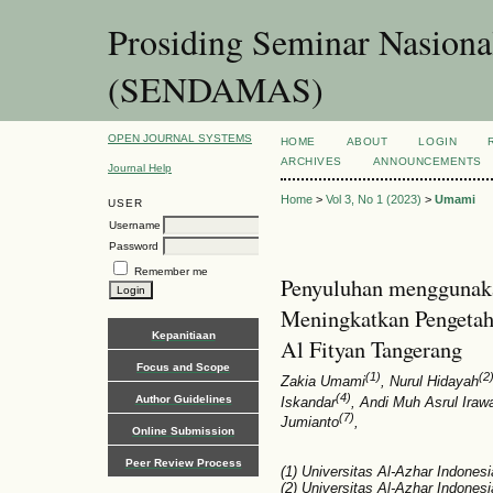
Prosiding Seminar Nasion
(SENDAMAS)
OPEN JOURNAL SYSTEMS
HOME
ABOUT
LOGIN
ARCHIVES
ANNOUNCEMENTS
Journal Help
Home
>
Vol 3, No 1 (2023)
>
Umami
USER
Username
Password
Remember me
Penyuluhan menggunak
Meningkatkan Pengeta
Kepanitiaan
Al Fityan Tangerang
Focus and Scope
(1)
(2
Zakia Umami
, Nurul Hidayah
(4)
Author Guidelines
Iskandar
, Andi Muh Asrul Iraw
(7)
Jumianto
,
Online Submission
Peer Review Process
(1) Universitas Al-Azhar Indonesi
(2) Universitas Al-Azhar Indonesi