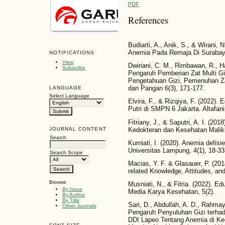
PDF
References
Budiarti, A., Anik, S., & Wirani,
Anemia Pada Remaja Di Surabaya
NOTIFICATIONS
View
Dwiriani, C. M., Rimbawan, R., Ha
Subscribe
Pengaruh Pemberian Zat Multi Gi
Pengetahuan Gizi, Pemenuhan Zat
dan Pangan 6(3), 171-177.
LANGUAGE
Select Language
Elvira, F., & Rizqiya, F. (2022)
Putri di SMPN 6 Jakarta. Altafan
Fitriany, J., & Saputri, A. I. (2
Kedokteran dan Kesehatan Maliku
JOURNAL CONTENT
Search
Kurniati, I. (2020). Anemia defisi
Universitas Lampung, 4(1), 18-33
Search Scope
Macias, Y. F. & Glasauer, P. (201
related Knowledge, Attitudes, an
Browse
Musniati, N., & Fitria. (2022). 
By Issue
Media Karya Kesehatan, 5(2).
By Author
By Title
Sari, D., Abdullah, A. D., Rahmay
Other Journals
Pengaruh Penyuluhan Gizi terha
DDI Lapeo Tentang Anemia di K