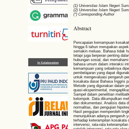
(1) Universitas Islam Negeri Su
(2) Universitas Islam Negeri Sum
(*) Corresponding Author
Abstract
Pencapaian kemampuan kosakata 
hingga 6 tahun merupakan aspek 
semakin meluas. Bahasa tidak ha
tetapi juga berperan penting dal
hubungan sosial, dan memahami l
In Colaboration
bahasa umum dalam interaksi in
kemampuan yang sebaiknya diperk
pembelajaran yang dapat digunakan
untuk mengevaluasi pengaruh pe
kosakata dasar Bahasa Inggris p
Metode yang digunakan dalam pene
quasi-eksperimental, mengaplika
Sampel dalam penelitian melibat
kelompok. Data dikumpulkan melal
dan dokumentasi. Analisis data d
normalitas, dan pengujian hipot
Hasil pengujian memperoleh tingka
menunjukkan adanya pengaruh yan
terhadap keterampilan kosakata 
intervensi, rata-rata keterampila
setelah intervensi, rata-rata sko