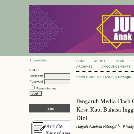
Journal Help
HOME
ABOUT
LOGIN
ARCHIVES
ANNOUNCEMENTS
USER
Username
Home
>
Vol 8, No 1 (2025)
>
Ritonga
Password
Remember me
Pengaruh Media Flash
Kosa Kata Bahasa Ingg
Tools
Dini
(1)
Hajijah Adelina Ritonga
, Khadi