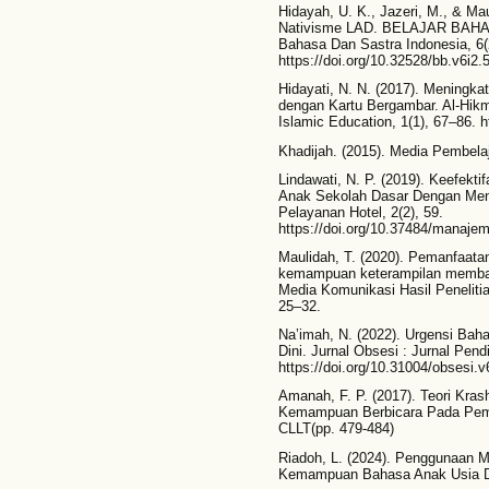
Hidayah, U. K., Jazeri, M., & M
Nativisme LAD. BELAJAR BAHASA
Bahasa Dan Sastra Indonesia, 6(
https://doi.org/10.32528/bb.v6i2.
Hidayati, N. N. (2017). Meningk
dengan Kartu Bergambar. Al-Hikm
Islamic Education, 1(1), 67–86. ht
Khadijah. (2015). Media Pembelaj
Lindawati, N. P. (2019). Keefekt
Anak Sekolah Dasar Dengan Men
Pelayanan Hotel, 2(2), 59.
https://doi.org/10.37484/manaje
Maulidah, T. (2020). Pemanfaata
kemampuan keterampilan membaca
Media Komunikasi Hasil Penelitia
25–32.
Na’imah, N. (2022). Urgensi Bah
Dini. Jurnal Obsesi : Jurnal Pend
https://doi.org/10.31004/obsesi.v
Amanah, F. P. (2017). Teori Kr
Kemampuan Berbicara Pada Pembe
CLLT(pp. 479-484)
Riadoh, L. (2024). Penggunaan
Kemampuan Bahasa Anak Usia Din