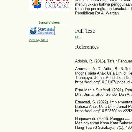
menunjukkan bahwa penggunaan ka
terhadap peningkatan kosakata d
Pendidikan RA Al Wardah
Jurnal Visitors
Full Text:
PDF
View My Stats
References
Adolph, R. (2016). Tafsir Pengu
Arumsari, A. D., Arifin, B., & Ru
Inggris pada Anak Usia Dini di 
Trunojoyo: Jurnal Pendidikan Dan
https://doi.org/10.21107/jpgpaud.
Erna Marlia Susfenti. (2021). P
Dini. Jurnal Studi Gender Dan An
Etnawati, S. (2022). Implementa
Bahasa Anak Usia Dini. Jurnal Pe
https://doi.org/10.52850/jpn.v22i
Harjunawati. (2023). Penggunaa
Meningkatkan Kosa Kata Bahasa 
Hang Tuah-3 Surabaya. 7(1), 490