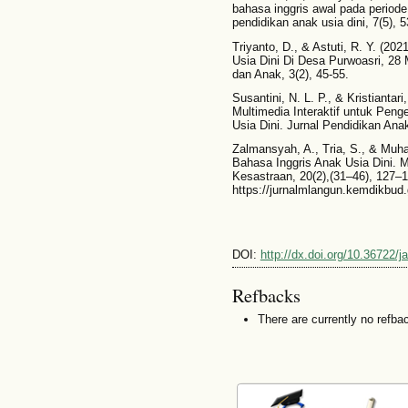
bahasa inggris awal pada periode l
pendidikan anak usia dini, 7(5), 
Triyanto, D., & Astuti, R. Y. (20
Usia Dini Di Desa Purwoasri, 28
dan Anak, 3(2), 45-55.
Susantini, N. L. P., & Kristianta
Multimedia Interaktif untuk Pen
Usia Dini. Jurnal Pendidikan Anak
Zalmansyah, A., Tria, S., & Mu
Bahasa Inggris Anak Usia Dini. 
Kesastraan, 20(2),(31–46), 127–1
https://jurnalmlangun.kemdikbud.
DOI:
http://dx.doi.org/10.36722/j
Refbacks
There are currently no refba