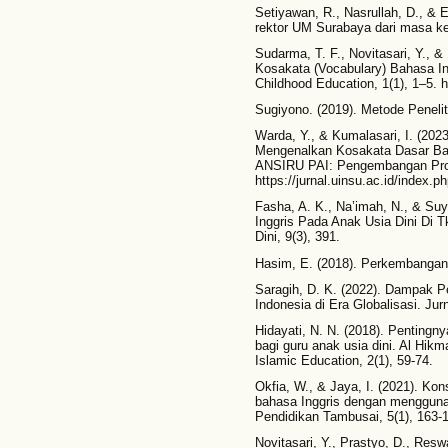
Setiyawan, R., Nasrullah, D., & E
rektor UM Surabaya dari masa k
Sudarma, T. F., Novitasari, Y., 
Kosakata (Vocabulary) Bahasa Ing
Childhood Education, 1(1), 1–5. h
Sugiyono. (2019). Metode Peneliti
Warda, Y., & Kumalasari, I. (20
Mengenalkan Kosakata Dasar Bah
ANSIRU PAI: Pengembangan Profe
https://jurnal.uinsu.ac.id/index.p
Fasha, A. K., Na’imah, N., & Su
Inggris Pada Anak Usia Dini Di 
Dini, 9(3), 391.
Hasim, E. (2018). Perkembangan 
Saragih, D. K. (2022). Dampak 
Indonesia di Era Globalisasi. Ju
Hidayati, N. N. (2018). Pentingn
bagi guru anak usia dini. Al Hikm
Islamic Education, 2(1), 59-74.
Okfia, W., & Jaya, I. (2021). Kon
bahasa Inggris dengan mengguna
Pendidikan Tambusai, 5(1), 163-
Novitasari, Y., Prastyo, D., Resw