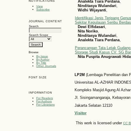
Analekta Tiara Perdana
,
NOTIFICATIONS
Ninditasya Wulandari
,
View
Widhi Wijayanti
,
Subscribe
Identifikasi Jenis Teripang Genus
JOURNAL CONTENT
Sekitar Kepulauan Seribu Berdas
Dewi Elfidasari
,
Search
Nita Noriko
,
Ninditasya Wulandari
,
Search Scope
Analekta Tiara Perdana
,
Perancangan Tata Letak Gudang
Storage Studi Kasus CV. SG Ba
Browse
Nita Puspita Anugrawati Hida
By Issue
By Author
By Title
Other Journals
LP2M
(Lembaga Penelitian dan
FONT SIZE
Universitas AL-AZHAR INDONESI
Kompleks Masjid Agung Al Azhar
INFORMATION
Jl. Sisingamangaraja, Kebayoran
For Readers
For Authors
For Librarians
Jakarta Selatan 12110
Visitor
This work is licensed under
CC B