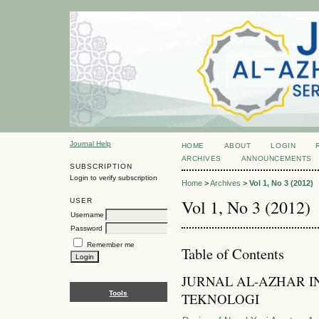
Journal Help
HOME
ABOUT
LOGIN
ARCHIVES
ANNOUNCEMENTS
SUBSCRIPTION
Login to verify subscription
Home
>
Archives
>
Vol 1, No 3 (2012)
Vol 1, No 3 (2012)
USER
Username
Password
Remember me
Table of Contents
JURNAL AL-AZHAR I
Tools
TEKNOLOGI