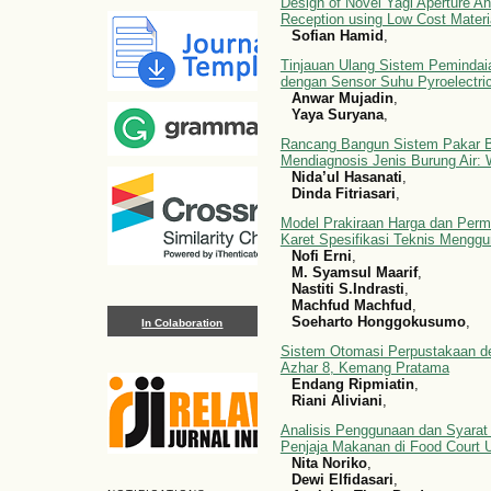
Design of Novel Yagi Aperture An
Reception using Low Cost Materi
Sofian Hamid
,
Tinjauan Ulang Sistem Pemindai
dengan Sensor Suhu Pyroelectri
Anwar Mujadin
,
Yaya Suryana
,
Rancang Bangun Sistem Pakar 
Mendiagnosis Jenis Burung Air: 
Nida’ul Hasanati
,
Dinda Fitriasari
,
Model Prakiraan Harga dan Perm
Karet Spesifikasi Teknis Menggu
Nofi Erni
,
M. Syamsul Maarif
,
Nastiti S.Indrasti
,
Machfud Machfud
,
Soeharto Honggokusumo
,
In Colaboration
Sistem Otomasi Perpustakaan d
Azhar 8, Kemang Pratama
Endang Ripmiatin
,
Riani Aliviani
,
Analisis Penggunaan dan Syara
Penjaja Makanan di Food Court 
Nita Noriko
,
Dewi Elfidasari
,