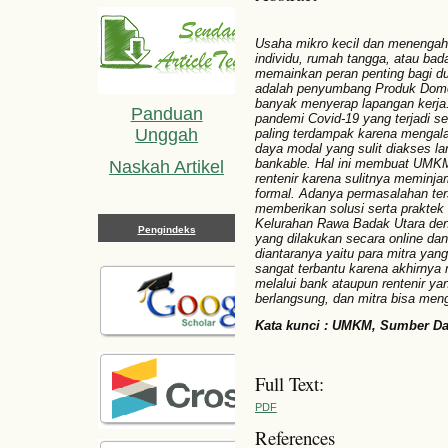
Usaha mikro kecil dan menengah
individu, rumah tangga, atau ba
memainkan peran penting bagi d
adalah penyumbang Produk Domest
banyak menyerap lapangan kerja
Panduan
pandemi Covid-19 yang terjadi s
Unggah
paling terdampak karena mengal
daya modal yang sulit diakses l
bankable. Hal ini membuat UMK
Naskah Artikel
rentenir karena sulitnya memin
formal. Adanya permasalahan te
memberikan solusi serta praktek
Kelurahan Rawa Badak Utara de
Pengindeks
yang dilakukan secara online dan o
diantaranya yaitu para mitra yan
sangat terbantu karena akhirnya
melalui bank ataupun rentenir 
berlangsung, dan mitra bisa meng
Kata kunci : UMKM, Sumber Da
Full Text:
PDF
References