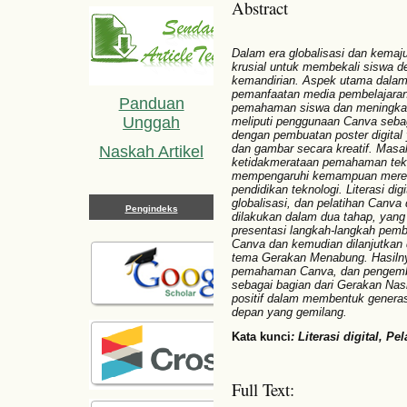
Abstract
Dalam era globalisasi dan kemaj
krusial untuk membekali siswa de
kemandirian. Aspek utama dalam
pemanfaatan media pembelajaran
Panduan
pemahaman siswa dan meningkatka
Unggah
meliputi penggunaan Canva sebaga
dengan pembuatan poster digital
dan gambar secara kreatif. Masa
Naskah Artikel
ketidakmerataan pemahaman tekno
mempengaruhi kemampuan merek
pendidikan teknologi. Literasi dig
globalisasi, dan pelatihan Canva 
Pengindeks
dilakukan dalam dua tahap, yan
presentasi langkah-langkah pemb
Canva dan kemudian dilanjutkan 
tema Gerakan Menabung. Hasilnya
pemahaman Canva, dan pengembang
sebagai bagian dari Gerakan Nas
positif dalam membentuk generasi
depan yang gemilang.
Kata kunci
:
Literasi digital, Pe
Full Text: