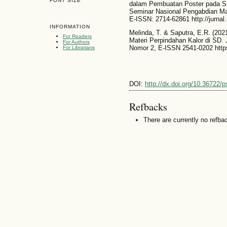
FONT SIZE
dalam Pembuatan Poster pada S
Seminar Nasional Pengabdian M
E-ISSN: 2714-62861 http://jurnal
INFORMATION
Melinda, T. & Saputra, E.R. (20
For Readers
Materi Perpindahan Kalor di SD. 
For Authors
Nomor 2, E-ISSN 2541-0202 https:
For Librarians
DOI:
http://dx.doi.org/10.36722/
Refbacks
There are currently no refba