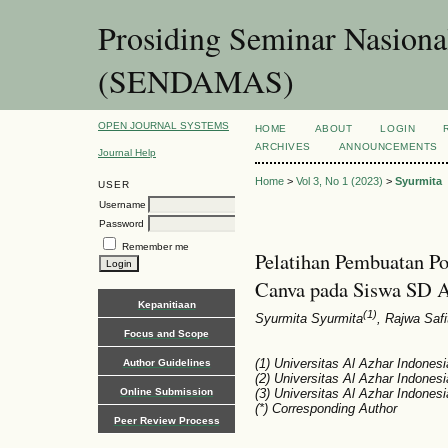
Prosiding Seminar Nasion
(SENDAMAS)
OPEN JOURNAL SYSTEMS
HOME
ABOUT
LOGIN
ARCHIVES
ANNOUNCEMENTS
Journal Help
Home
>
Vol 3, No 1 (2023)
>
Syurmita
USER
Username
Password
Remember me
Pelatihan Pembuatan Po
Canva pada Siswa SD A
Kepanitiaan
(1)
Syurmita Syurmita
, Rajwa Safi
Focus and Scope
(1) Universitas Al Azhar Indonesi
Author Guidelines
(2) Universitas Al Azhar Indonesi
Online Submission
(3) Universitas Al Azhar Indonesi
(*) Corresponding Author
Peer Review Process