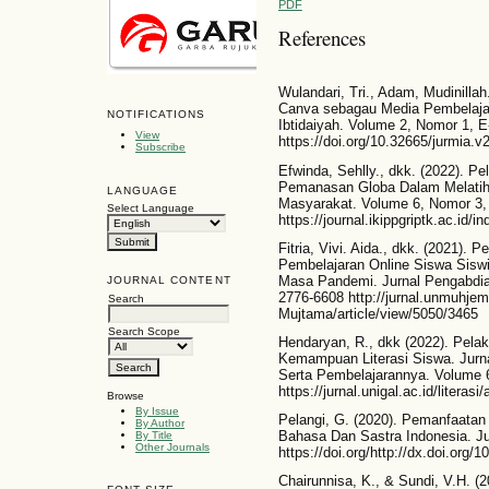
PDF
References
Wulandari, Tri., Adam, Mudinillah
Canva sebagau Media Pembelajar
NOTIFICATIONS
Ibtidaiyah. Volume 2, Nomor 1, 
View
https://doi.org/10.32665/jurmia.v
Subscribe
Efwinda, Sehlly., dkk. (2022). P
Pemanasan Globa Dalam Melatihk
LANGUAGE
Masyarakat. Volume 6, Nomor 3
Select Language
https://journal.ikippgriptk.ac.id/i
Fitria, Vivi. Aida., dkk. (2021
Pembelajaran Online Siswa Sisw
Masa Pandemi. Jurnal Pengabdi
JOURNAL CONTENT
2776-6608 http://jurnal.unmuhjem
Search
Mujtama/article/view/5050/3465
Search Scope
Hendaryan, R., dkk (2022). Pela
Kemampuan Literasi Siswa. Jurna
Serta Pembelajarannya. Volume 
https://jurnal.unigal.ac.id/literas
Browse
By Issue
Pelangi, G. (2020). Pemanfaatan
By Author
Bahasa Dan Sastra Indonesia. Ju
By Title
Other Journals
https://doi.org/http://dx.doi.org/
Chairunnisa, K., & Sundi, V.H. (