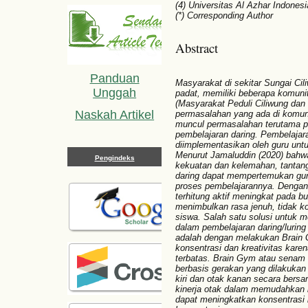
(4) Universitas Al Azhar Indonesi
(*) Corresponding Author
Abstract
Panduan
Masyarakat di sekitar Sungai C
Unggah
padat, memiliki beberapa komuni
(Masyarakat Peduli Ciliwung dan
Naskah Artikel
permasalahan yang ada di komun
muncul permasalahan terutama 
pembelajaran daring. Pembelajar
diimplementasikan oleh guru unt
Menurut Jamaluddin (2020) bahwa
Pengindeks
kekuatan dan kelemahan, tantang
daring dapat mempertemukan gur
proses pembelajarannya. Dengan 
terhitung aktif meningkat pada b
menimbulkan rasa jenuh, tidak ko
siswa. Salah satu solusi untuk m
dalam pembelajaran daring/lurin
adalah dengan melakukan Brain
konsentrasi dan kreativitas kar
terbatas. Brain Gym atau senam o
berbasis gerakan yang dilakukan 
kiri dan otak kanan secara bers
kinerja otak dalam memudahkan k
dapat meningkatkan konsentrasi b