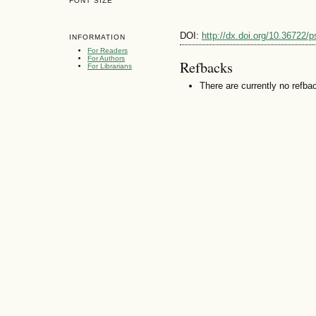
FONT SIZE
DOI:
http://dx.doi.org/10.36722/
INFORMATION
For Readers
For Authors
Refbacks
For Librarians
There are currently no refba