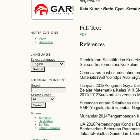
berprestasi
.
Kata Kunci:
Brain Gym, Kreativ
Full Text:
NOTIFICATIONS
PDF
View
References
Subscribe
LANGUAGE
Pendekatan Saintifik dan Kontek
Select Language
Sukses Implementasi Kurikulum 
Coronavirus pushes education on
Materials19687doihttps://doi.org
JOURNAL CONTENT
Hariyanti2012Pengaruh Gaya Bela
Search
Belajar Matematika Kelas VIII S
2011/2012SurakartaUniversitas
Search Scope
Hubungan antara Kreativitas dan
SMP YogyakartaUniversitas Nege
Browse
Munandar 2014Pengembangan Kre
By Issue
By Author
UAI2016Perbandingan Kondisi Ba
By Title
Other Journals
Berdasarkan Beberapa Parameter
JakartaFakultas Sains dan Teknol