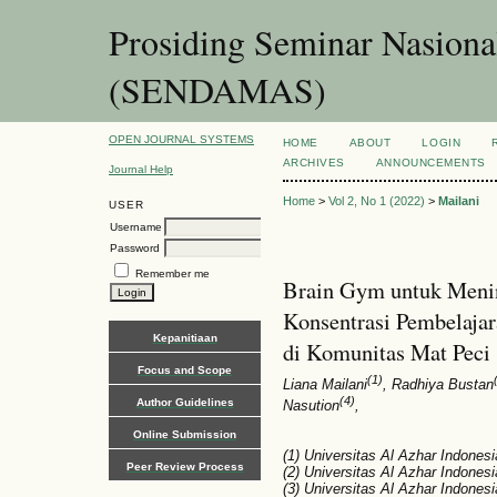
Prosiding Seminar Nasion
(SENDAMAS)
OPEN JOURNAL SYSTEMS
HOME
ABOUT
LOGIN
ARCHIVES
ANNOUNCEMENTS
Journal Help
Home
>
Vol 2, No 1 (2022)
>
Mailani
USER
Username
Password
Remember me
Brain Gym untuk Menin
Konsentrasi Pembelajar
Kepanitiaan
di Komunitas Mat Peci
Focus and Scope
(1)
Liana Mailani
, Radhiya Bustan
(4)
Author Guidelines
Nasution
,
Online Submission
(1) Universitas Al Azhar Indonesi
Peer Review Process
(2) Universitas Al Azhar Indonesi
(3) Universitas Al Azhar Indonesi