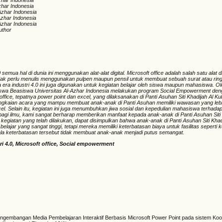
zhar Indonesia
zhar Indonesia
-Azhar Indonesia
Azhar Indonesia
-Azhar Indonesia
uthor
0 semua hal di dunia ini menggunakan alat-alat digital
. Microsoft office adalah salah satu alat d
dak perlu menulis menggunakan pulpen maupun pensil untuk membuat sebuah surat atau rin
a era industri 4.0 ini juga digunakan untuk kegiatan belajar oleh siswa maupun mahasiswa. Ol
swa Beasiswa Universitas Al-Azhar Indonesia melakukan program Social Empowerment de
ffice, tepatnya power point dan excel, yang dilaksanakan di Panti Asuhan Siti Khadijah Al Kub
rangkaian acara yang mampu membuat anak-anak di Panti Asuhan memiliki wawasan yang leb
el. Selain itu, kegiatan ini juga menumbuhkan jiwa sosial dan kepedulian mahasiswa terhada
bagi ilmu, kami sangat berharap memberikan manfaat kepada anak-anak di Panti Asuhan Siti 
kegiatan yang telah dilakukan, dapat disimpulkan bahwa anak-anak di Panti Asuhan Siti Khad
belajar yang sangat tinggi, tetapi mereka memiliki keterbatasan biaya untuk fasilitas seperti
la keterbatasan tersebut tidak membuat anak-anak menjadi putus semangat.
ri 4.0, Microsoft office, Social empowerment
engembangan Media Pembelajaran Interaktif Berbasis Microsoft Power Point pada sistem Koor