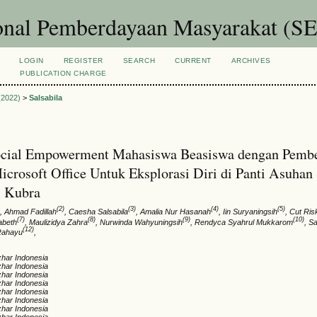
ional Pemberdayaan Masyarakat 
LOGIN
REGISTER
SEARCH
CURRENT
ARCHIVES
S
PUBLICATION CHARGE
 (2022)
>
Salsabila
ocial Empowerment Mahasiswa Beasiswa dengan Pemb
crosoft Office Untuk Eksplorasi Diri di Panti Asuhan 
l Kubra
)
(2)
(3)
(4)
(5)
, Ahmad Fadillah
, Caesha Salsabila
, Amalia Nur Hasanah
, Iin Suryaningsih
, Cut Ris
(7)
(8)
(9)
(10)
abeth
, Maulizidya Zahra
, Nurwinda Wahyuningsih
, Rendyca Syahrul Mukkarom
, S
(12)
 Rahayu
,
zhar Indonesia
zhar Indonesia
zhar Indonesia
zhar Indonesia
zhar Indonesia
zhar Indonesia
zhar Indonesia