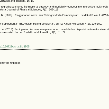
vilization and Thought, 16(1).
Integrating anchored instructional strategy and modularity concept into Interactive multimedi
ational Journal of Physical Sciences, 7(1), 107-115.
. R. (2018). Penggunaan Power Point Sebagai Media Pembelajaran: Efektifkah? WaPFi (Wah
Konsep penelitian R&D dalam bidang pendidikan. Jurnal Kajian Keislaman, 4(2), 129-150.
H. W. (2019). Peningkatan kemampuan pemecahan masalah dan disposisi matematis siswa 
is masalah. Jurnal Pendidikan Matematika, 1(1), 31-39.
org/10.36722/psn.v2i1.1505
ently no refbacks.