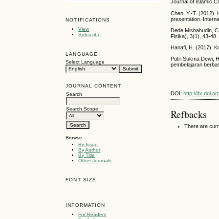
Journal of Islamic Ci
Chen, Y.-T. (2012). 
presentation. Intern
NOTIFICATIONS
View
Dede Misbahudin, C
Subscribe
Fisika), 3(1), 43-48.
Hanafi, H. (2017). 
LANGUAGE
Putri Sukma Dewi, 
Select Language
pembelajaran berbas
JOURNAL CONTENT
DOI:
http://dx.doi.
Search
Search Scope
Refbacks
There are curr
Browse
By Issue
By Author
By Title
Other Journals
FONT SIZE
INFORMATION
For Readers