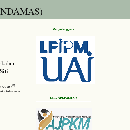
(SENDAMAS)
Penyelenggara
ekalan
Siti
(6)
ka Arista
,
aufa Tahsunien
Mitra SENDAMAS 2