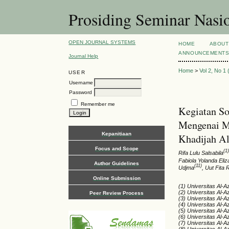
Prosiding Seminar Nas
OPEN JOURNAL SYSTEMS
HOME
ABOUT
ANNOUNCEMENT
Journal Help
Home
>
Vol 2, No 1
USER
Username
Password
Remember me
Kegiatan S
Mengenai Mi
Kepanitiaan
Khadijah A
Focus and Scope
(1
Rifa Lulu Salsabila
Fabiola Yolanda Eliz
Author Guidelines
(11)
Udjma
, Uut Fita
Online Submission
(1) Universitas Al-A
(2) Universitas Al-A
Peer Review Process
(3) Universitas Al-A
(4) Universitas Al-A
(5) Universitas Al-A
(6) Universitas Al-A
(7) Universitas Al-A