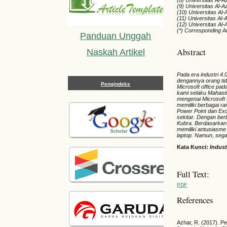
(8) Universitas Al-A
(9) Universitas Al-A
(10) Universitas Al
(11) Universitas Al-
(12) Universitas Al
(*) Corresponding A
Panduan Unggah
Abstract
Naskah Artikel
Pada era industri 4.
dengannya orang ti
Pengindeks
Microsoft office pad
kami selaku Mahasi
mengenai Microsoft o
memiliki berbagai 
Power Point dan Exc
sekitar. Dengan ber
Kubra. Berdasarkan 
memiliki antusiasme 
laptop. Namun, sega
Kata Kunci:
Indust
Full Text:
PDF
References
Azhar, R. (2017). P