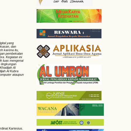
igital yang
gkasan, dan
eh karena itu,
ngan pembekalan
ra. Kegiatan ini
ih luas mengenai
p lingkungan
Khadijah Al
ijah Al Kubra
 komputer ataupun
dinat Kartesius.