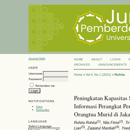
Journal Help
HOME
ABOUT
LOGIN
ARCHIVES
ANNOUNCEMENTS
USER
Username
Home
>
Vol 4, No 1 (2021)
>
Rohita
Password
Remember me
Peningkatan Kapasitas 
NOTIFICATIONS
Informasi Perangkat P
View
Subscribe
Orangtua Murid di Jaka
(1)
(2)
LANGUAGE
Rohita Rohita
, Nila Fitria
, Tr
Select Language
(5)
(6)
Lian
, Zaqiatul Mardiah
, Yoe