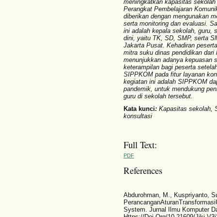
meningkatkan kapasitas sekolah 
Perangkat Pembelajaran Komun
diberikan dengan mengunakan met
serta monitoring dan evaluasi. S
ini adalah kepala sekolah, guru, 
dini, yaitu TK, SD, SMP, serta 
Jakarta Pusat. Kehadiran pesert
mitra suku dinas pendidikan dari 
menunjukkan adanya kepuasan s
keterampilan bagi peserta setel
SIPPKOM pada fitur layanan kons
kegiatan ini adalah SIPPKOM da
pandemik, untuk mendukung peni
guru di sekolah tersebut.
Kata kunci
:
Kapasitas sekolah,
konsultasi
Full Text:
PDF
References
Abdurohman, M., Kuspriyanto, Su
PerancanganAturanTransformas
System. Jurnal Ilmu Komputer Dan
Https://Doi.Org/10.21609/Jiki.V3i