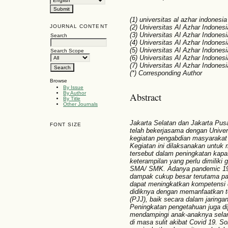
(1) universitas al azhar indonesia
(2) Universitas Al Azhar Indonesi
JOURNAL CONTENT
(3) Universitas Al Azhar Indonesi
Search
(4) Universitas Al Azhar Indonesi
(5) Universitas Al Azhar Indonesi
Search Scope
(6) Universitas Al Azhar Indonesi
(7) Universitas Al Azhar Indonesi
(*) Corresponding Author
Browse
By Issue
By Author
Abstract
By Title
Other Journals
Jakarta Selatan dan Jakarta Pusa
FONT SIZE
telah bekerjasama dengan Univer
kegiatan pengabdian masyarakat 
Kegiatan ini dilaksanakan untuk
tersebut dalam peningkatan kapa
keterampilan yang perlu dimiliki 
SMA/ SMK. Adanya pandemic 19 y
dampak cukup besar terutama pa
dapat meningkatkan kompetensi
didiknya dengan memanfaatkan te
(PJJ), baik secara dalam jaringan 
Peningkatan pengetahuan juga di
mendampingi anak-anaknya selama
di masa sulit akibat Covid 19. S