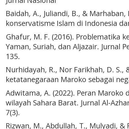
Baidah, A., Juliandi, B., & Marhaban, 
konservatisme Islam di Indonesia dan
Ghafur, M. F. (2016). Problematika ke
Yaman, Suriah, dan Aljazair. Jurnal Pen
135.
Nurhidayah, R., Nor Farikhah, D. S., &
ketatanegaraan Maroko sebagai negar
Adwitama, A. (2022). Peran Marok
wilayah Sahara Barat. Jurnal Al-Azha
7(3).
Rizwan, M., Abdullah, T., Mulyadi, & F