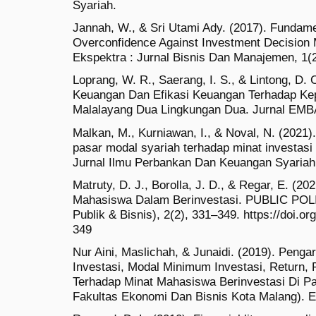
Syariah.
Jannah, W., & Sri Utami Ady. (2017). Fundame
Overconfidence Against Investment Decision 
Ekspektra : Jurnal Bisnis Dan Manajemen, 1(2
Loprang, W. R., Saerang, I. S., & Lintong, D. 
Keuangan Dan Efikasi Keuangan Terhadap Ke
Malalayang Dua Lingkungan Dua. Jurnal EMBA
Malkan, M., Kurniawan, I., & Noval, N. (2021
pasar modal syariah terhadap minat investasi
Jurnal Ilmu Perbankan Dan Keuangan Syariah,
Matruty, D. J., Borolla, J. D., & Regar, E. (2
Mahasiswa Dalam Berinvestasi. PUBLIC POLIC
Publik & Bisnis), 2(2), 331–349. https://doi.or
349
Nur Aini, Maslichah, & Junaidi. (2019). Pe
Investasi, Modal Minimum Investasi, Return, 
Terhadap Minat Mahasiswa Berinvestasi Di P
Fakultas Ekonomi Dan Bisnis Kota Malang). E-