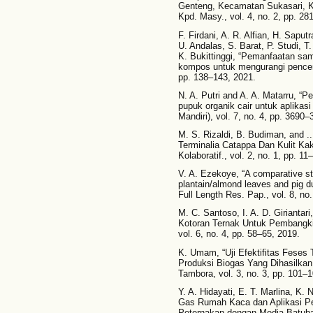
Genteng, Kecamatan Sukasari, K
Kpd. Masy., vol. 4, no. 2, pp. 28
F. Firdani, A. R. Alfian, H. Sapu
U. Andalas, S. Barat, P. Studi, T
K. Bukittinggi, “Pemanfaatan s
kompos untuk mengurangi pencemar
pp. 138–143, 2021.
N. A. Putri and A. A. Matarru, “
pupuk organik cair untuk aplika
Mandiri), vol. 7, no. 4, pp. 3690
M. S. Rizaldi, B. Budiman, and ..
Terminalia Catappa Dan Kulit Ka
Kolaboratif., vol. 2, no. 1, pp. 11
V. A. Ezekoye, “A comparative st
plantain/almond leaves and pig dun
Full Length Res. Pap., vol. 8, no
M. C. Santoso, I. A. D. Giriantar
Kotoran Ternak Untuk Pembangkit 
vol. 6, no. 4, pp. 58–65, 2019.
K. Umam, “Uji Efektifitas Feses
Produksi Biogas Yang Dihasilkan
Tambora, vol. 3, no. 3, pp. 101–
Y. A. Hidayati, E. T. Marlina, K.
Gas Rumah Kaca dan Aplikasi Pe
Peternakan dengan Media Batuba