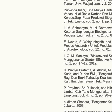
Ternak Univ. Padjadjaran, vol. 20,
Purwinda Iriani, Tina Mulya Ganti
Variasi Nilai Rasio Karbon Dan 
Kerbau.Sapi Pada Produksi Biog
J. Tek. Energi, vol. 2, no. 1, pp.
L. M. Shitophyta, M. H. Darmawan
Kotoran Sapi dengan Biodigester
Process Eng., vol. 7, no. 2, pp. 
E. Novita, S. Wahyuningsih, and 
Proses Anaerobik Untuk Produks
J. Agroteknologi, vol. 12, no. 01,
I. G. M. Sanjaya, “Biokonversi 
Menggunakan Starter Effective M
no. 1, pp. 17–19, 2012.
D. Wahyu Pratama, A. Abidin, M.
Kuda, and R. dan EM-, “Pengaruh
Ragi Dan Em4 Terhadap Kualitas
Kaji. Ilm. dan Teknol. Tek. Mesin
P. Prayitno, Sri Rulianah, and H
Limbah Cair Tahu Menggunakan Ba
Lingkung., vol. 4, no. 2, pp. 90–9
budiman Chandra, “Pengantar Ke
Jakarta, 2005.