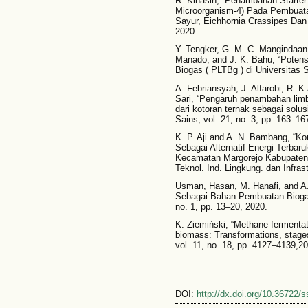
R. Kinasih, “Penambahan Starter
Microorganism-4) Pada Pembua
Sayur, Eichhornia Crassipes Dan 
2020.
Y. Tengker, G. M. C. Mangindaan
Manado, and J. K. Bahu, “Poten
Biogas ( PLTBg ) di Universitas S
A. Febriansyah, J. Alfarobi, R. K
Sari, “Pengaruh penambahan limba
dari kotoran ternak sebagai solusi
Sains, vol. 21, no. 3, pp. 163–16
K. P. Aji and A. N. Bambang, “Ko
Sebagai Alternatif Energi Terba
Kecamatan Margorejo Kabupaten 
Teknol. Ind. Lingkung. dan Infrast
Usman, Hasan, M. Hanafi, and A.
Sebagai Bahan Pembuatan Biogas
no. 1, pp. 13–20, 2020.
K. Ziemiński, “Methane fermentat
biomass: Transformations, stages
vol. 11, no. 18, pp. 4127–4139,2
DOI:
http://dx.doi.org/10.36722/s