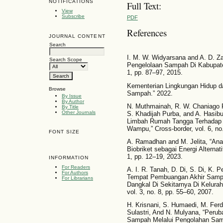
NOTIFICATIONS
Full Text:
View
Subscribe
PDF
References
JOURNAL CONTENT
Search
I. M. W. Widyarsana and A. D. Z
Search Scope
Pengelolaan Sampah Di Kabupaten
1, pp. 87–97, 2015.
Kementerian Lingkungan Hidup d
Browse
Sampah.” 2022.
By Issue
By Author
N. Muthmainah, R. W. Chaniago 
By Title
Other Journals
S. Khadijah Purba, and A. Hasibu
Limbah Rumah Tangga Terhadap 
Wampu,” Cross-border, vol. 6, no
FONT SIZE
A. Ramadhan and M. Jelita, “An
Biobriket sebagai Energi Alternati
1, pp. 12–19, 2023.
INFORMATION
For Readers
A. I. R. Tanah, D. Di, S. Di, K. 
For Authors
Tempat Pembuangan Akhir Sampa
For Librarians
Dangkal Di Sekitarnya Di Kelura
vol. 3, no. 8, pp. 55–60, 2007.
H. Krisnani, S. Humaedi, M. Ferd
Sulastri, And N. Mulyana, “Peru
Sampah Melalui Pengolahan Sam