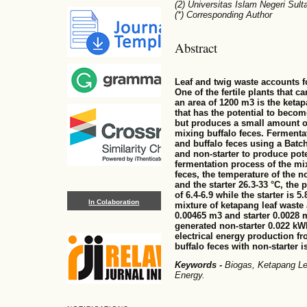
(2) Universitas Islam Negeri Sul
(*) Corresponding Author
Abstract
Leaf and twig waste accounts f
One of the fertile plants that c
an area of 1200 m3 is the ketap
that has the potential to beco
but produces a small amount of
mixing buffalo feces. Fermentat
and buffalo feces using a Batc
and non-starter to produce pote
fermentation process of the mix
feces, the temperature of the n
and the starter 26.3-33 °C, the 
of 6.4-6.9 while the starter is 
In Colaboration
mixture of ketapang leaf waste 
0.00465 m3 and starter 0.0028 m
generated non-starter 0.022 kW
electrical energy production f
buffalo feces with non-starter i
Keywords -
Biogas, Ketapang Lea
Energy.