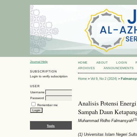
Journal Help
HOME
ABOUT
LOGIN
ARCHIVES
ANNOUNCEMENTS
SUBSCRIPTION
Login to verify subscription
Home
>
Vol 9, No 2 (2024)
>
Falmansy
USER
Username
Password
Analisis Potensi Energ
Remember me
Sampah Daun Ketapang
(1
Muhammad Ridho Falmansyah
Tools
(1) Universitas Islam Negeri Sul