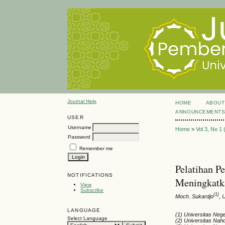
Journal Help
HOME
ABOUT
ANNOUNCEMENT
USER
Username
Home
>
Vol 3, No 1
Password
Remember me
Pelatihan P
NOTIFICATIONS
Meningkatk
View
Subscribe
(1)
Moch. Sukardjo
, 
LANGUAGE
(1) Universitas Nege
Select Language
(2) Universitas Nah