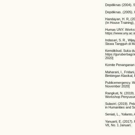
Depdiknas (2004). 
Depdiknas. (2005).
Handayan, H. R, (2
(In House Training), 
Humas UNY. Worksho
https://www.uny.ac.
Indasari, S. R., Wij
Siswa Tangguh di M
Kemdikbud. Suka du
https://guruberbagi
2020]
Komite Penanganan C
Maharani, I., Frida
Bimbingan Klasikal, 
Publicemergency. W
November 2020]
Rangkuti, N. (2019
Workshop Penyusuna
Sulastri. (2019). 
in Humanities and So
Seniati, L., Yulianto
Yanuarti, E. (2017)
VII, No. 1 Januari.