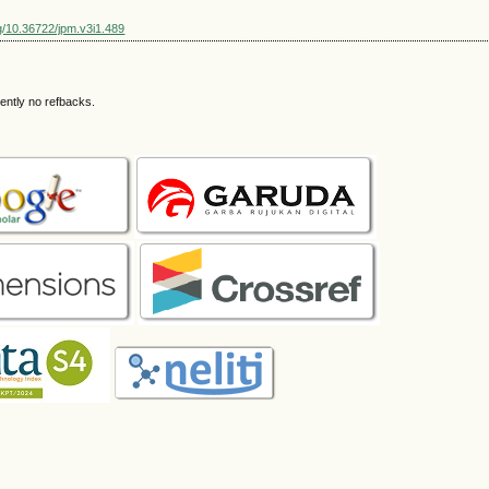
rg/10.36722/jpm.v3i1.489
ently no refbacks.