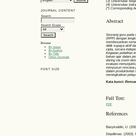
(3) Universitas Nege
(4) Universitas Ind
(*) Corresponding A
JOURNAL CONTENT
Search
Abstract
Search Scope
Seorang guru pada 
(RPP) dengan lengka
membosankan serta m
Browse
didik supaya aktif d
By Issue
cipta, secara indepe
By Author
Kegiatan pelatihan 
By Title
bahan ajar dalam pe
Other Journals
daring via zoom den
evaluasi menunjukka
menyusun rencana p
FONT SIZE
dalam produktivitas
meningkatkan pelay
Kata kunci:
Rencan
Full Text:
PDF
References
Basyiruddin, U. (200
Depdiknas. (2003). 