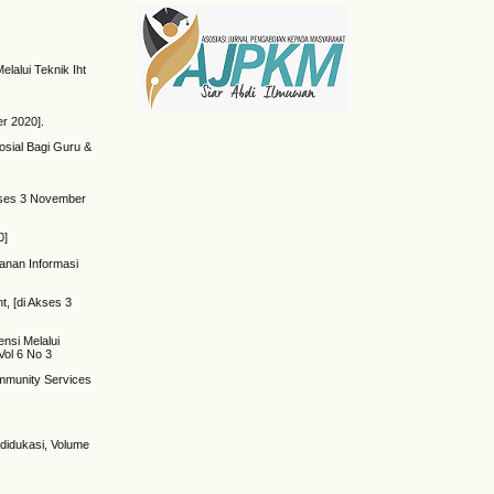
alui Teknik Iht
r 2020].
osial Bagi Guru &
Akses 3 November
0]
yanan Informasi
, [di Akses 3
nsi Melalui
Vol 6 No 3
ommunity Services
didukasi, Volume