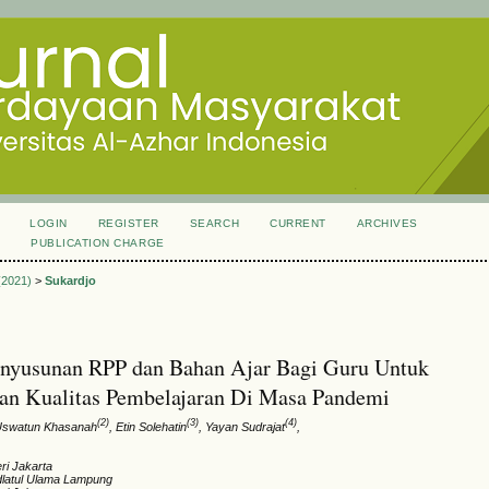
LOGIN
REGISTER
SEARCH
CURRENT
ARCHIVES
S
PUBLICATION CHARGE
 (2021)
>
Sukardjo
enyusunan RPP dan Bahan Ajar Bagi Guru Untuk
an Kualitas Pembelajaran Di Masa Pandemi
(2)
(3)
(4)
Uswatun Khasanah
, Etin Solehatin
, Yayan Sudrajat
,
ri Jakarta
dlatul Ulama Lampung