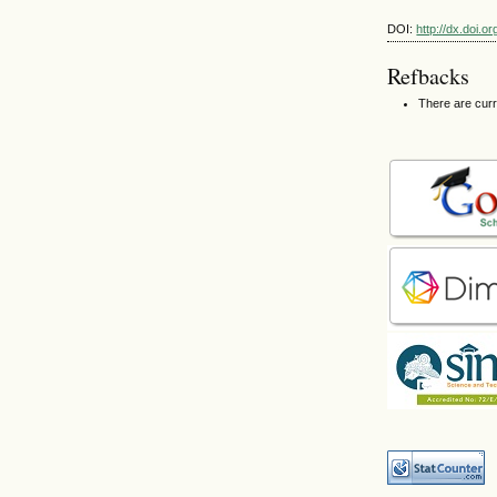
DOI:
http://dx.doi.o
Refbacks
There are curr