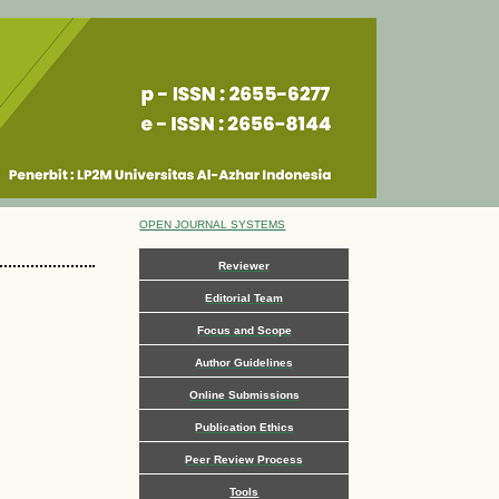
OPEN JOURNAL SYSTEMS
Reviewer
Editorial Team
Focus and Scope
Author Guidelines
Online Submissions
Publication Ethics
Peer Review Process
Tools