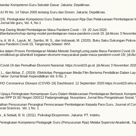
Standar Kompetensi Guru Sekolah Dasar. Jakarta: Depdiknas.
 UU RI No. 14 Tahun 2005 tentang Guru dan Dosen. Jakarta: Depdiknas.
019). Peningkatan Kompetensi Guru Dalam Menyusun Rpp Dan Pelaksanaan Pembelajaran Mel
Jurnal Ide guru, Vol. 4, No.1
p Daring Model Pembelajaran Masa Pandemi Covid – 19. 20 Juni 2020.
id/berita/workshop-daring-model-pembelajaran-masa-pandemi-covid-19. [di Akses 3 Novembe
aya, A. W. A., Layuk, M., Sambo, M. S., dan Indrawati, M. (2020). Buku Saku Dukungan Psikos
asa Pandemi Covid-19, Tangerang Selatan: WVI
ka dalam Proses Pembelajaran Melalui Metode Daring/Luring pada Masa Pandemi Covid-19.
.kemdikbud.go.id/artikel/ kegiatan-ekonomi-masyarakat-pada-masa-pandemi-covid-19/, [di 
ovid-19 dan Pemulihan Ekonomi Nasional. https://covid19.go.id. [di Akses 3 November 202
ni, L., dan Akbar, Z. (2019). Efektivitas Penggunaan Media Film Bertema Pendidikan Dalam La
Faktor Jurnal Ilmiah Kependidikan Vol. 6 No. 2
HO Coronavirus Disease (COVID-19) Dashboard. 12 September 2020.https://covid19.who.int
). Upaya Peningkatan Kemampuan Guru Dalam Melaksanaan Pembelajaran Berbasis Kompete
n RPP Di SD Negeri 200212 Padangmatinggi. Nusantara: Jurnal Ilmu Pengetahuan Sosial. 
Pelatihan Penyusunan Perangkat Perencanaan Pembelajaran Kepada Para Guru. Journal of C
cial Sciences. Vol. 1 No. 1
, A., & Setiadi, B. N. (2011). Psikologi Eksperimen. Jakarta: PT. Indeks.
. Peningkatan Kompetensi Pedagogik Guru (Penyusunan Rpp) Melalui Supervisi Akademik, Taj