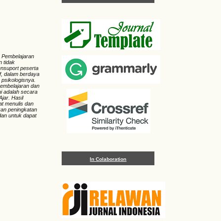
n Pembelajaran
n tidak
ensuport peserta
if, dalam berdaya
a psikologisnya.
pembelajaran dan
ni adalah secara
jar. Hasil
at menulis dan
kan peningkatan
dan untuk dapat
In Colaboration