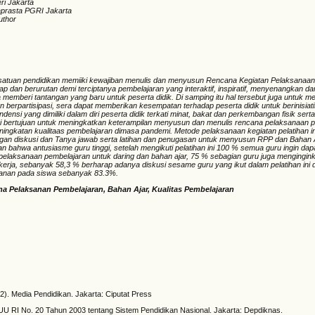
ri Jakarta
raprasta PGRI Jakarta
uthor
satuan pendidikan memiiki kewajiban menulis dan menyusun Rencana Kegiatan Pelaksanaa
p dan berurutan demi terciptanya pembelajaran yang interaktif, inspiratif, menyenangkan da
emberi tantangan yang baru untuk peserta didik. Di samping itu hal tersebut juga untuk m
an berpartisipasi, sera dapat memberikan kesempatan terhadap peserta didik untuk berinisiat
ndensi yang dimiliki dalam diri peserta didik terkati minat, bakat dan perkembangan fisik sert
ini bertujuan untuk meningkatkan keterampilan menyusun dan menulis rencana pelaksanaan 
ningkatan kualitaas pembelajaran dimasa pandemi. Metode pelaksanaan kegiatan pelatihan i
gan diskusi dan Tanya jawab serta latihan dan penugasan untuk menyusun RPP dan Bahan A
n bahwa antusiasme guru tinggi, setelah mengikuti pelatihan ini 100 % semua guru ingin dap
elaksanaan pembelajaran untuk daring dan bahan ajar, 75 % sebagian guru juga mengingin
 kerja, sebanyak 58,3 % berharap adanya diskusi sesame guru yang ikut dalam pelatihan ini 
anan pada siswa sebanyak 83.3%.
a Pelaksanan Pembelajaran, Bahan Ajar, Kualitas Pembelajaran
2). Media Pendidikan. Jakarta: Ciputat Press
UU RI No. 20 Tahun 2003 tentang Sistem Pendidikan Nasional. Jakarta: Depdiknas.