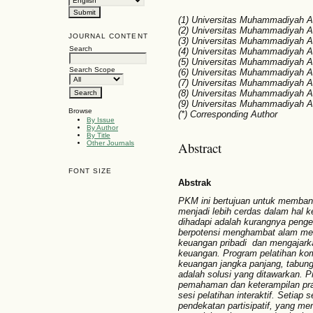
(1) Universitas Muhammadiyah A
(2) Universitas Muhammadiyah A
JOURNAL CONTENT
(3) Universitas Muhammadiyah A
Search
(4) Universitas Muhammadiyah A
(5) Universitas Muhammadiyah A
Search Scope
(6) Universitas Muhammadiyah A
(7) Universitas Muhammadiyah A
(8) Universitas Muhammadiyah A
(9) Universitas Muhammadiyah A
Browse
(*) Corresponding Author
By Issue
By Author
By Title
Abstract
Other Journals
FONT SIZE
Abstrak
PKM ini bertujuan untuk memba
menjadi lebih cerdas dalam hal 
dihadapi adalah kurangnya penge
berpotensi menghambat alam me
keuangan pribadi dan mengajark
keuangan. Program pelatihan ko
keuangan jangka panjang, tabung
adalah solusi yang ditawarkan. P
pemahaman dan keterampilan prak
sesi pelatihan interaktif. Setiap
pendekatan partisipatif, yang me