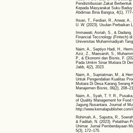
Pendistribusian Zakat Berbentu
Kepada Masyarakat Suku Baduy D
Abdimas Bina Bangsa, 4(1), 777
Ihsan, T., Ferdian, R., Anwar, A.,
U. W. (2023). Usulan Perbaikan L
Immawati, Asriah, S., & Dadang.
Financial Teccnology (Fintech) 
Universitas Muhammadiyah Tang
Naim, A., Septiyo Hadi, H., Herm
Aziz, Z., Maesaroh, S., Muhamm
P., & Ekonomi dan Bisnis, F. (2
Pada Umkm Sinar Mutiara Di Des
Jabb, 4(2), 2023.
Naim, A., Supriatman, M., & Her
Untuk Pengendalian Kualitas Pro
Mutiara Di Desa Karang Serang K
Manajemen Bisnis, 06(2), 208–21
Naim, A., Syah, T. Y. R., Pusaka
of Quality Management for Food 
Jagung Nusantara. Journal of Mul
http://www.kemalapublisher.com/
Rohimah, A., Saputra, R., Soerah
& Fadilah, N. (2023). Pelatihan 
Unimar. Jurnal Pemberdayaan Mas
5(3), 172–175.