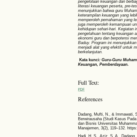
pengelolaan keuangan dan berba
literasi keuangan peserta, pre-te
menunjukkan bahwa guru Muhamm
keterampilan keuangan yang lebih
memperoleh pemahaman yang lebi
juga memperoleh kemampuan un
kehidupan sehari-hari. Kegiatan
pengetahuan tentang keuangan a
ekonomi guru dan berpotensi men
Baduy. Program ini menunjukka
menjadi alat yang efektif untuk
berkelanjutan.
Kata kunci
: Guru-Guru Muhamm
Keuangan, Pemberdayaan.
Full Text:
PDF
References
Dadang, Mufti, N., & Immawati, S
Berwirausaha (Studi Kasus Pada
dan Bisnis Universitas Muhammad
Manajemen, 3(2), 119–132. https:
Hadi, H. S., Aziz, S. A., Dadang,