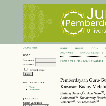
Journal Help
HOME
ABOUT
LOGIN
ARCHIVES
ANNOUNCEMENTS
USER
Username
Home
>
Vol 6, No 3 (2024)
>
Dadang
Password
Remember me
Pemberdayaan Guru-G
NOTIFICATIONS
Kawasan Baduy Melalui
View
Subscribe
(1)
(2)
Dadang Dadang
, Abu Naim
,
(5)
Ambarwati
, Rosidawaty Rosid
LANGUAGE
(8)
(9)
Valentin
, Siti Maesaroh
,
Select Language